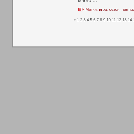
мнοго …
Метки:
игра
,
сезон
,
чемпи
«
1
2
3
4
5
6
7
8
9
10
11
12
13
14