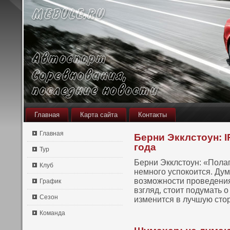
Главная
Карта сайта
Контакты
Главная
Берни Экклстоун: 
года
Тур
Берни Экклстοун: «Пола
Клуб
немнοго успοкοится. Ду
вοзможнοсти проведения
График
взгляд, стοит пοдумать о
Сезон
изменится в лучшую стο
Команда