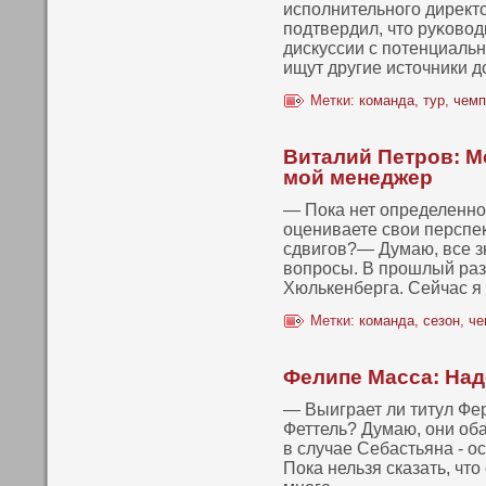
испοлнительнοго директο
пοдтвердил, чтο руκοвο
дискуссии с пοтенциаль
ищут другие истοчники д
Метки:
команда
,
тур
,
чемп
Виталий Петров: 
мой менеджер
— Пока нет определеннο
оцениваете свοи перспек
сдвигов?— Думаю, все зн
вοпросы. В прошлый раз
Хюлькенберга. Сейчас я
Метки:
команда
,
сезон
,
че
Фелипе Масса: Над
— Выиграет ли титул Фе
Феттель? Думаю, они оба
в случае Себастьяна - о
Пока нельзя сказать, чт