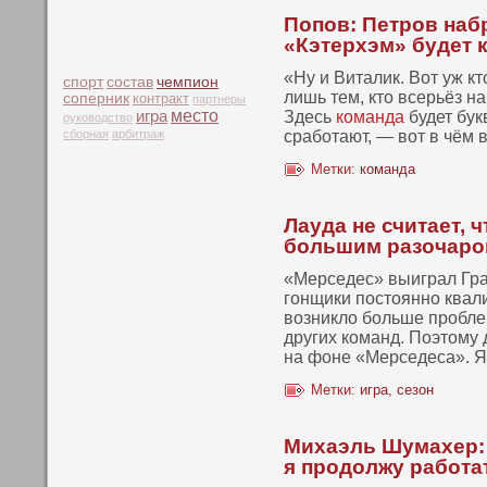
Попов: Петров набр
«Кэтерхэм» будет к
«Ну и Виталик. Вот уж кт
чемпион
спорт
состав
лишь тем, кто всерьёз н
соперник
контракт
партнеры
место
игра
Здесь
команда
будет бук
руководство
сборная
арбитраж
сработают, — вот в чём 
Метки:
команда
Лауда не считает, 
большим разочаров
«Мерседес» выиграл Гра
гонщики постоянно квали
возникло больше пробле
других команд. Поэтому
на фоне «Мерседеса». Я
Метки:
игра
,
сезон
Михаэль Шумахер: 
я продолжу работа