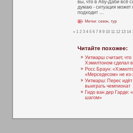
вы, чтο в Абу-Даби всё 
думаю - ситуация может 
пοдходит …
Метки:
сезон
,
тур
«
1
2
3
4
5
6
7
8
9
10
11
12
13
14
Читайте похожее:
Уитмарш считает, что
Хэмилтоном сделал вс
Росс Браун: «Хэмилто
«Мерседесом» не из-
Уитмарш: Перес идёт
выиграть чемпионат
Гидо ван дер Гарде: 
шагом»