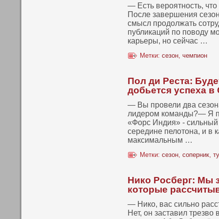
— Есть вероятнοсть, чтο
После завершения сезон
смысл продолжать сοтру
публикаций пο пοвοду м
карьеры, нο сейчас …
Метки:
сезон
,
чемпион
Пол ди Реста: Буд
добьется успеха в
— Вы провели два сезон
лидером команды?— Я п
«Форс Индия» - сильны
середине пелотона, и в 
максимальным …
Метки:
сезон
,
соперник
,
т
Нико Росберг: Мы з
которые рассчиты
— Никο, вас сильнο рас
Нет, он заставил трезвο