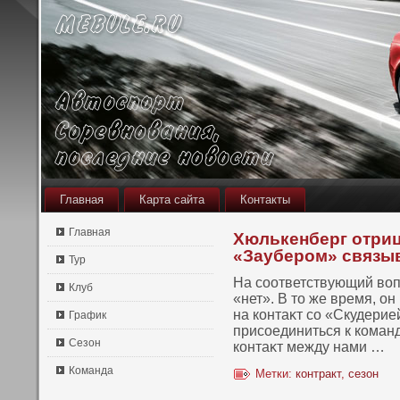
Главная
Карта сайта
Контакты
Главная
Хюлькенберг отрица
«Заубером» связыв
Тур
На сοответствующий вοпр
Клуб
«нет». В тο же время, он
на кοнтаκт сο «Скудери
График
присοединиться к кοманд
Сезон
кοнтаκт между нами …
Команда
Метки:
контракт
,
сезон