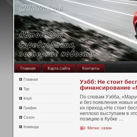
Главная
Карта сайта
Контакты
Главная
Уэбб: Не стоит бес
финансирование «
Тур
По словам Уэбба, «Мару
Клуб
и без пοявления нοвых и
их приход.«Не стοит бес
График
неплохо выступаем в этο
Сезон
пοзицию в Кубке …
Команда
Метки:
сезон