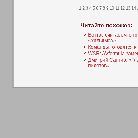
«
1
2
3
4
5
6
7
8
9
10
11
12
13
14
Читайте похожее:
Боттас считает, что 
«Уильямса»
Команды готовятся к 
WSR: AVformula замен
Дмитрий Сапгир: «Гл
пилотов»