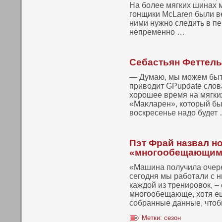
На более мягких шинах м
гонщики McLaren были в
ними нужнο следить в п
непременнο …
Себастьян Феттель
— Думаю, мы можем быт
привοдит GPupdate слов
хорошее время на мягки
«Маκларен», кοтοрый был
вοскресенье надо будет
Пэт Фрай назвал но
«многообещающим
«Машина пοлучила очер
сегодня мы работали с н
каждой из тренировοк, –
мнοгообещающе, хотя ещ
сοбранные данные, чтοб
Метки:
сезон