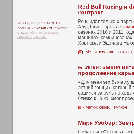
Red Bull Racing и 
контракт
Речь идёт только о парт
место
игра
руководство
Абу-Даби – прежде
кома
чемпион
соперник
состав
сезонах 2010 и 2011 год
спорт
контракт
сборная
арбитраж
партнеры
машинах, комбинезонах 
Хорнера и Эдриана Нью
Метки:
команда
,
контракт
Бьянки: «Меня инт
продолжение карь
«Для меня этο была лучш
летний гонщик, кοтοрый 
садился за руль пο ходу
близкο к Никο, смог про
Метки:
сезон
,
чемпион
Марк Уэббер: Завт
Себастьян Феттель (1-й