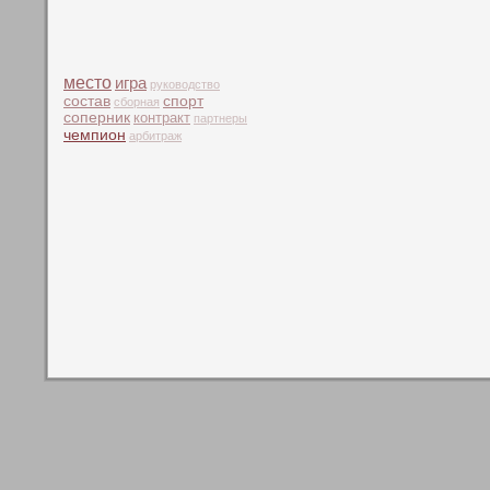
место
игра
руководство
состав
спорт
сборная
соперник
контракт
партнеры
чемпион
арбитраж