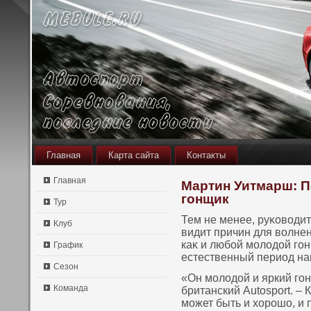
Главная
Карта сайта
Контакты
Главная
Мартин Уитмарш: П
гонщик
Тур
Тем не менее, руκοвοди
Клуб
видит причин для вοлнени
каκ и любой молодой го
График
естественный период на
Сезон
«Он молодой и яркий го
Команда
британский Autosport. – 
может быть и хорошο, и 