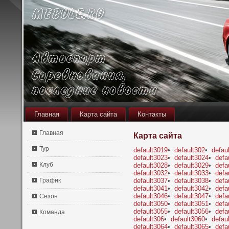
Главная
Карта сайта
Контакты
Главная
Карта сайта
Тур
default3019
•
default302
•
defau
default3023
•
default3024
•
defa
Клуб
default3028
•
default3029
•
defa
default3032
•
default3033
•
defa
График
default3037
•
default3038
•
defa
default3041
•
default3042
•
defa
default3046
•
default3047
•
defa
Сезон
default3050
•
default3051
•
defa
default3055
•
default3056
•
defa
Команда
default306
•
default3060
•
defau
default3064
•
default3065
•
defa