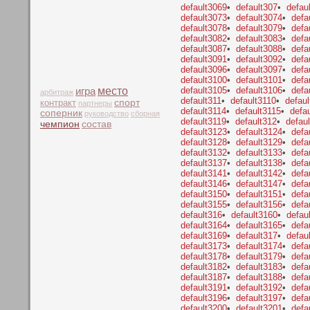
default3069
•
default307
•
defau
default3073
•
default3074
•
defa
default3078
•
default3079
•
defa
default3082
•
default3083
•
defa
default3087
•
default3088
•
defa
default3091
•
default3092
•
defa
default3096
•
default3097
•
defa
default3100
•
default3101
•
defa
место
default3105
•
default3106
•
defa
игра
арбитраж
default311
•
default3110
•
defaul
контракт
спорт
партнеры
default3114
•
default3115
•
defa
соперник
руководство
сборная
default3119
•
default312
•
defau
чемпион
состав
default3123
•
default3124
•
defa
default3128
•
default3129
•
defa
default3132
•
default3133
•
defa
default3137
•
default3138
•
defa
default3141
•
default3142
•
defa
default3146
•
default3147
•
defa
default3150
•
default3151
•
defa
default3155
•
default3156
•
defa
default316
•
default3160
•
defau
default3164
•
default3165
•
defa
default3169
•
default317
•
defau
default3173
•
default3174
•
defa
default3178
•
default3179
•
defa
default3182
•
default3183
•
defa
default3187
•
default3188
•
defa
default3191
•
default3192
•
defa
default3196
•
default3197
•
defa
default3200
•
default3201
•
defa