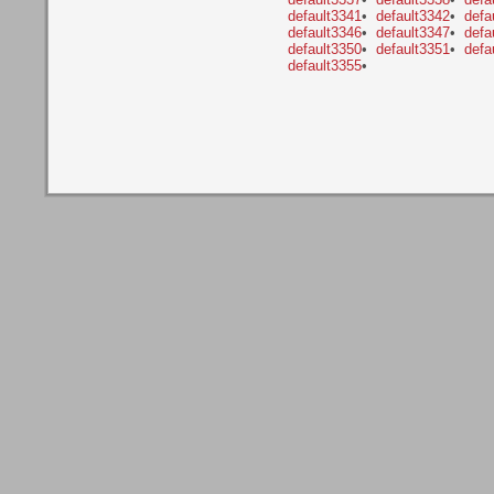
default3341
•
default3342
•
defa
default3346
•
default3347
•
defa
default3350
•
default3351
•
defa
default3355
•