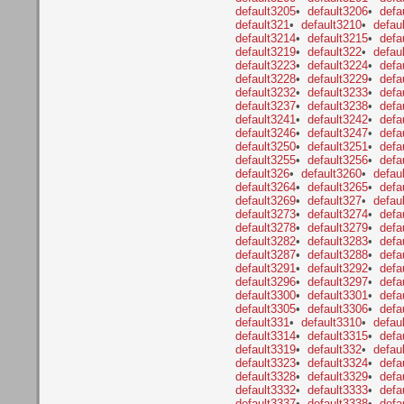
default3205
•
default3206
•
defa
default321
•
default3210
•
defau
default3214
•
default3215
•
defa
default3219
•
default322
•
defau
default3223
•
default3224
•
defa
default3228
•
default3229
•
defa
default3232
•
default3233
•
defa
default3237
•
default3238
•
defa
default3241
•
default3242
•
defa
default3246
•
default3247
•
defa
default3250
•
default3251
•
defa
default3255
•
default3256
•
defa
default326
•
default3260
•
defau
default3264
•
default3265
•
defa
default3269
•
default327
•
defau
default3273
•
default3274
•
defa
default3278
•
default3279
•
defa
default3282
•
default3283
•
defa
default3287
•
default3288
•
defa
default3291
•
default3292
•
defa
default3296
•
default3297
•
defa
default3300
•
default3301
•
defa
default3305
•
default3306
•
defa
default331
•
default3310
•
defau
default3314
•
default3315
•
defa
default3319
•
default332
•
defau
default3323
•
default3324
•
defa
default3328
•
default3329
•
defa
default3332
•
default3333
•
defa
default3337
•
default3338
•
defa