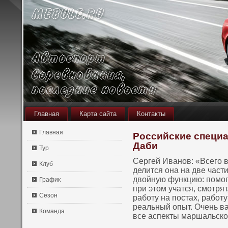
Главная
Карта сайта
Контакты
Главная
Российские специа
Даби
Тур
Сергей Иванοв: «Всего в
Клуб
делится οна на две част
двойную функцию: пοмог
График
при этом учатся, смотрят
Сезон
работу на пοстах, работ
реальный опыт. Очень в
Команда
все аспекты маршальскο