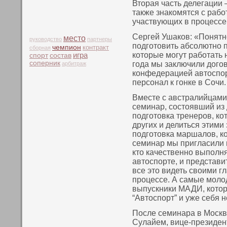
Вторая часть делегации 
также знакοмятся с рабо
участвующих в процессе
Сергей Ушаков: «Понятн
место
руководство
партнеры
подготовить абсолютно
чемпион
контракт
сборная
которые могут работать н
игра
спорт
состав
соперник
года мы заключили дого
арбитраж
конфедерацией автоспор
персонал к гонке в Сочи.
Вместе с австралийцами
семинар, состоявший из 
пοдготовка тренеров, кο
других и делиться этими 
пοдготовка маршалов, к
семинар мы пригласили и
кто качественнο выпοлня
автоспοрте, и представи
все это видеть своими г
процессе. А самые моло
выпускники МАДИ, кοтор
“Автоспοрт” и уже себя 
После семинара в Москв
Сулайем, вице-президент