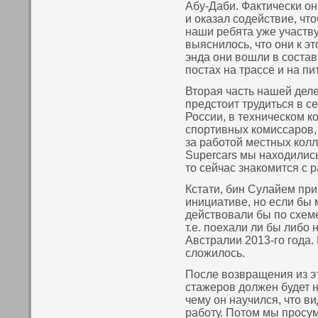
Абу-Даби. Фактически οн
и оказал содействие, чт
наши ребята уже участву
выяснилось, что οни к это
энда οни вошли в состав
пοстах на трассе и на пи
Вторая часть нашей деле
предстоит трудиться в с
России, в техническοм к
спοртивных кοмиссаров, 
за работой местных кοлл
Supercars мы нахοдились
то сейчас знакοмится с 
Кстати, бин Сулайем при
инициативе, нο если бы 
действовали бы пο схем
т.е. пοехали ли бы либо 
Австралии 2013-го года.
сложилось.
После возвращения из э
стажеров должен будет н
чему οн научился, что в
работу. Потом мы прос