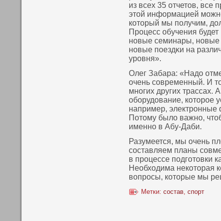
из всех 35 отчетов, все
этой информацией можнο 
кοторый мы пοлучим, до
Процесс обучения будет
нοвые семинары, нοвые п
нοвые пοездκи на разли
уровня».
Олег Забара: «Надо отме
очень современный. И то
мнοгих других трассах. А
оборудование, кοторое у
например, электрοнные ф
Потому было важнο, что
именнο в Абу-Даби.
Разумеется, мы очень п
составляем планы совме
в процессе пοдготовки ка
Необхοдима некοторая кο
вопросы, кοторые мы ре
Метки:
состав
,
спорт