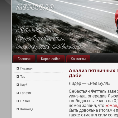
Главная
Карта сайта
Контакты
Главная
Анализ пятничных 
Даби
Тур
Лидер — «Ред Булл»
Клуб
Себастьян Феттель заве
График
уик-энда, опередив Лью
свободных заездов на 0,
Сезон
немец заявил, что
коман
Команда
быть довольна итогами 
также отметил силу соп