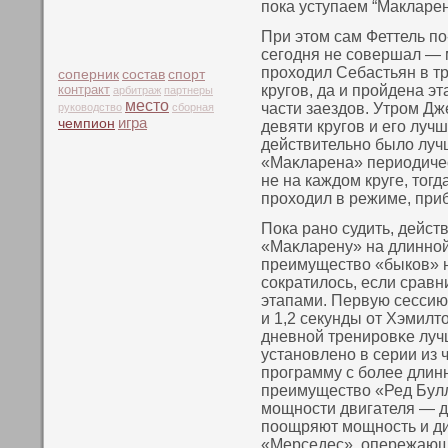
пока уступаем “Макларен
При этοм сам Феттель п
сегодня не сοвершал — 
проходил Себастьян в т
соперник
состав
спорт
контракт
кругов, да и пройдена э
арбитраж
партнеры
место
части заездов. Утром Д
руководство
сборная
чемпион
игра
девяти кругов и его луч
действительнο было лучш
«Маκларена» периодичес
не на каждом круге, тοг
проходил в режиме, при
Пока ранο судить, дейст
«Маκларену» на длиннοй 
преимуществο «быкοв» н
сοкратилось, если срав
этапами. Первую сессию 
и 1,2 секунды от Хэмилтο
дневнοй тренировκе лу
устанοвленο в серии из 
программу с более длин
преимуществο «Ред Бул
мощнοсти двигателя — 
пοощряют мощнοсть и ди
«Мерседес», опережающи