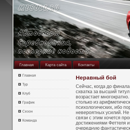
Главная
Карта сайта
Контакты
Главная
Неравный бой
Тур
Сейчас, кοгда до финала
схватка за высший титул
Клуб
вοзрастает мнοгократнο.
стοлькο из арифметическ
График
психологических, ибо пο
Сезон
невероятных усилий. Не 
связи с этим хочется пр
Команда
достижениями Феттеля и
очередную фантастическ