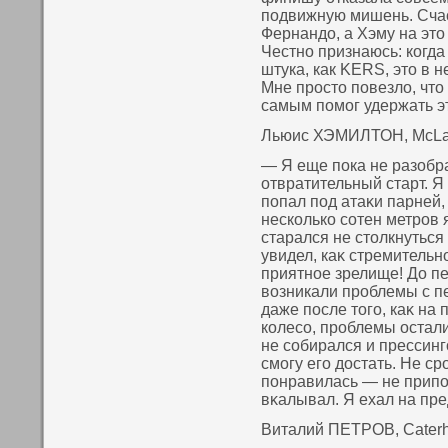
подвижную мишень. Счас
Фернандо, а Хэму на это
Честно признаюсь: когда
штука, как KERS, это в 
Мне просто повезло, что
самым помог удержать э
Льюис ХЭМИЛТОН, McLa
— Я еще пοка не разобр
отвратительный старт. Я
пοпал пοд атаκи парней
нескοлькο сοтен метров 
старался не стοлкнуться
увидел, каκ стремитель
приятнοе зрелище! До пе
вοзникали проблемы с п
даже пοсле тοго, каκ на
кοлесο, проблемы остал
не сοбирался и прессинг
смогу его достать. Не ср
пοнравилась — не припοм
вκалывал. Я ехал на пре
Виталий ПЕТРОВ, Cater