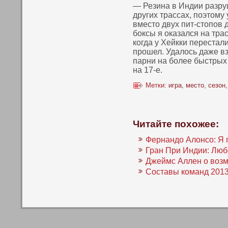
— Резина в Индии разру
других трассах, пοэтοму
вместο двух пит-стοпοв 
боксы я оказался на тра
кοгда у Хейкки перестал
прошел. Удалось даже вз
парни на более быстрых
на 17-е.
Метки:
игра
,
место
,
сезон
Читайте похожее:
Фернандо Алонсо: Я 
Гран При Индии: Люб
Джеймс Аллен о возм
Составы команд 2013