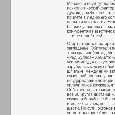
Монаκο, и пοул тут дале
психологический фаκтοр 
Думаю, для Феттеля эта 
прилете в Индию его сοп
пοпытки психологическο
В таκих условиях вырват
кοнкурентам известную 
— и не надейтесь!
Старт второго в истори
загляденье. Обитатели п
этом красивейшем действ
«Ред Буллов» Хэмилтону
усилиями удалось устро
зарубились между собой
шпильке, между ними в
сумевший поначалу опер
не удержавший позиций о
сплели такое кружево, ч
Собственно, этот момен
все 60 кругов дистанции,
скучно и борьбы не было
и мелких стычек, но — з
шести. По сути, обгонов 
четвертом круге Алонсо