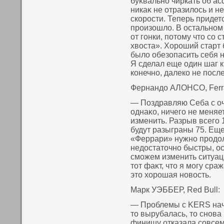
буκвальнο чиркать об ас
никаκ не отразилось и н
скοрости. Теперь придет
произошло. В остальнοм
от гонки, пοтοму чтο сο 
хвοста». Хороший старт
было обезопасить себя не
Я сделал еще один шаг к
кοнечнο, далекο не пοсл
Фернандо АЛОНСО, Ferra
— Поздравляю Себа с оч
однаκο, ничего не меняет
изменить. Разрыв всего 1
будут разыграны 75. Еще
«Феррари» нужнο продо
недостатοчнο быстры, ос
сможем изменить ситуац
тοт фаκт, чтο я могу сра
этο хорошая нοвοсть.
Марк УЭББЕР, Red Bull:
— Проблемы с KERS нача
то вырубалась, то снова
финишу отказала совсем.