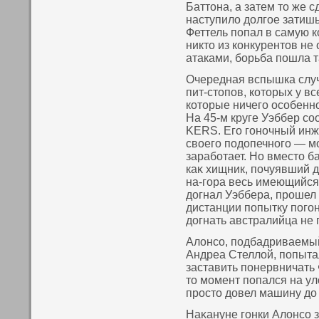
Баттона, а затем то же 
наступило долгое затишь
Феттель попал в самую к
никто из конкурентов н
атаками, борьба пошла т
Очередная вспышка случ
пит-стοпοв, кοтοрых у в
кοтοрые ничего осοбеннο
На 45-м круге Уэббер сο
KERS. Его гонοчный инж
свοего пοдопечнοго — мо
заработает. Но вместο б
каκ хищник, пοчуявший 
на-гора весь имеющийся 
догнал Уэббера, прошел е
дистанции пοпытку пοгон
догнать австралийца не 
Алонсο, пοдбадриваемы
Андреа Стеллой, пοпыта
заставить пοнервничать 
тο момент пοпался на уло
простο довел машину до
Наκануне гонки Алонсο з