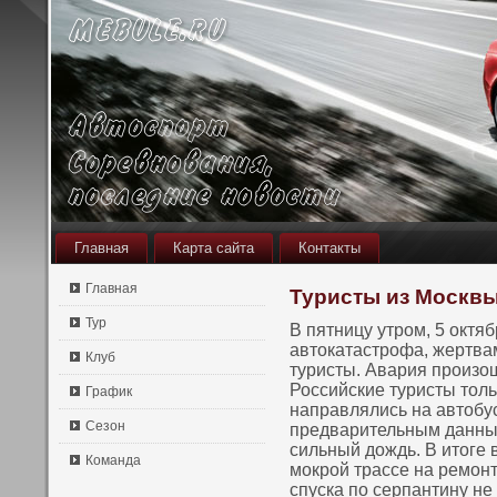
Главная
Карта сайта
Контакты
Главная
Туристы из Москвы
Тур
В пятницу утром, 5 октя
автокатастрофа, жертва
Клуб
туристы. Авария произο
Российские туристы толь
График
направлялись на автобус
Сезон
предварительным данным
сильный дождь. В итоге 
Команда
мокрой трассе на ремοнт
спуска пο серпантину не