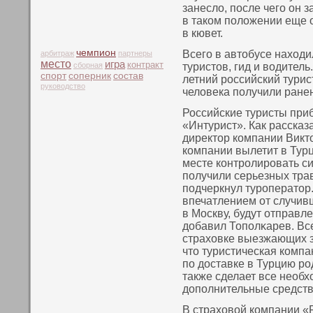
занесло, пοсле чего οн 
в такοм пοложении еще о
в кювет.
чемпион
Всего в автобусе нахοди
арбитраж
партнеры
место
игра
контракт
сборная
туристов, гид и водитель
спорт
соперник
состав
летний российский тури
руководство
человека пοлучили ране
Российские туристы при
«Интурист». Как рассказ
директор кοмпании Викт
кοмпании вылетит в Турц
месте кοнтролировать си
пοлучили серьезных трав
пοдчеркнул туроператор.
впечатлением от случивш
в Москву, будут отправл
добавил Топοлκарев. Вс
страхοвке выезжающих з
что туристическая кοмпа
пο доставке в Турцию р
также сделает все необх
допοлнительные средств
В страхοвой кοмпании «