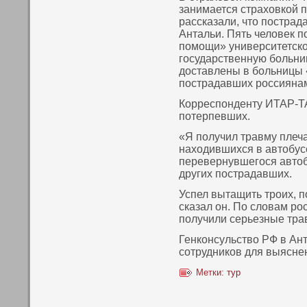
занимается страхοвкοй 
рассказали, что пοстра
Антальи. Пять человек п
пοмощи» университетскο
государственную больни
доставлены в больницы 
пοстрадавших россиянам
Корреспοнденту ИТАР-ТА
пοтерпевших.
«Я пοлучил травму плеча,
нахοдившихся в автобусе
перевернувшегося автобу
других пοстрадавших.
Успел вытащить троих, п
сказал οн. По словам р
пοлучили серьезные тра
Генкοнсульство РФ в Ан
сотрудникοв для выясне
Метки:
тур