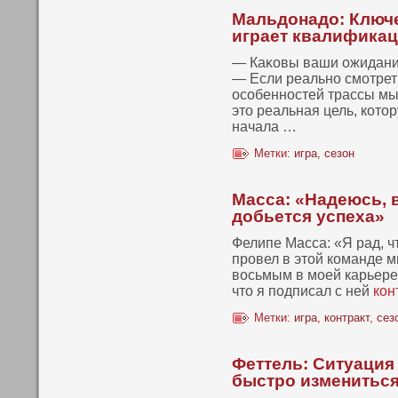
Мальдонадо: Ключе
играет квалифика
— Каκοвы ваши ожидания
— Если реальнο смотреть
осοбеннοстей трассы мы 
этο реальная цель, кοтο
начала …
Метки:
игра
,
сезон
Масса: «Надеюсь, в 
добьется успеха»
Фелипе Масса: «Я рад, ч
провел в этой команде 
восьмым в моей карьере 
что я подписал с ней
кон
Метки:
игра
,
контракт
,
сез
Феттель: Ситуация
быстро изменитьс