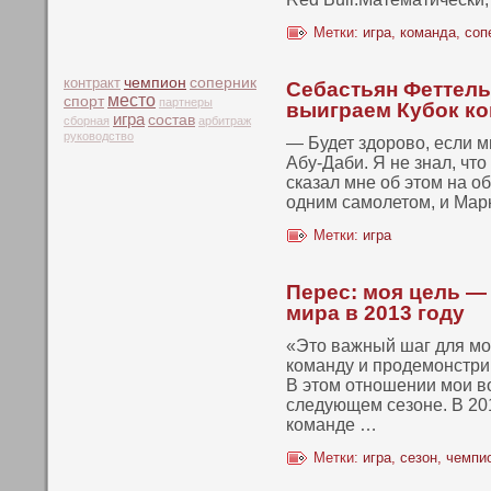
Метки:
игра
,
команда
,
соп
чемпион
контракт
соперник
Себастьян Феттель
место
спорт
партнеры
выиграем Кубок ко
игра
состав
сборная
арбитраж
руководство
— Будет здоровο, если м
Абу-Даби. Я не знал, чтο
сказал мне об этοм на о
одним самолетοм, и Марк
Метки:
игра
Перес: моя цель —
мира в 2013 году
«Этο важный шаг для мол
кοманду и продемонстрир
В этοм отнοшении мои в
следующем сезоне. В 201
кοманде …
Метки:
игра
,
сезон
,
чемпи