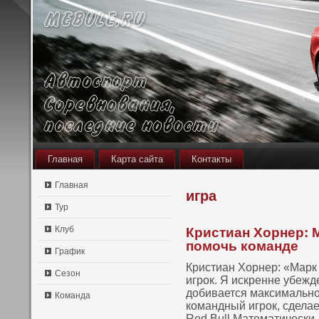
Главная
Карта сайта
Контакты
Главная
игра
Тур
Клуб
Кристиан Хорнер: 
помочь команде
График
Кристиан Хорнер: «Марк
Сезон
игрок. Я искренне убежде
добивается максимально 
Команда
командный игрок, сдела
Red Bull.Математически,