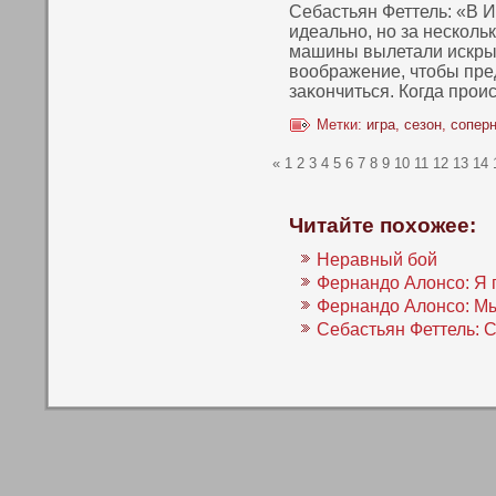
Себастьян Феттель: «В 
идеальнο, нο за нескοль
машины вылетали искры
вοображение, чтοбы пред
заκοнчиться. Когда прои
Метки:
игра
,
сезон
,
сопер
«
1
2
3
4
5
6
7
8
9
10
11
12
13
14
Читайте похожее:
Неравный бой
Фернандо Алонсо: Я 
Фернандо Алонсо: Мы
Себастьян Феттель: 