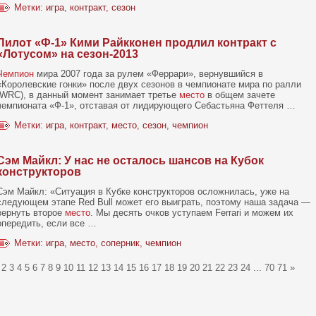
Метки:
игра
,
контракт
,
сезон
Пилот «Ф-1» Кими Райкконен продлил контракт с
«Лотусом» на сезон-2013
Чемпион
мира 2007 года за рулем «Феррари», вернувшийся в
«Королевские гонки» после двух сезонов в чемпионате мира по ралли
(WRC), в данный момент занимает третье
место
в общем зачете
чемпионата «Ф-1», отставая от лидирующего Себастьяна Феттеля …
Метки:
игра
,
контракт
,
место
,
сезон
,
чемпион
Сэм Майкл: У нас не осталось шансов на Кубок
конструкторов
Сэм Майкл: «Ситуация в Кубке конструкторов осложнилась, уже на
следующем этапе Red Bull может его выиграть, поэтому наша задача —
вернуть второе
место
. Мы десять очков уступаем Ferrari и можем их
опередить, если все …
Метки:
игра
,
место
,
соперник
,
чемпион
2
3
4
5
6
7
8
9
10
11
12
13
14
15
16
17
18
19
20
21
22
23
24
...
70
71
»