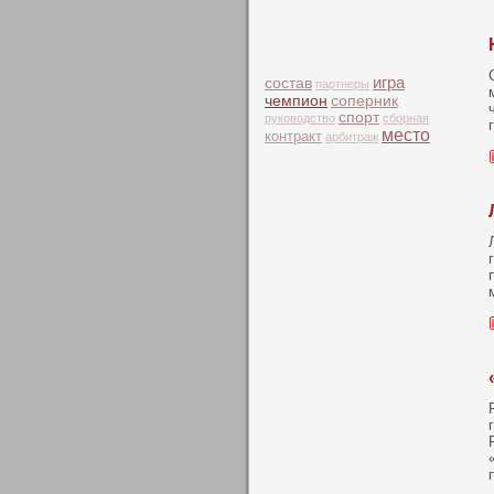
игра
состав
партнеры
чемпион
соперник
спорт
руководство
сборная
место
контракт
арбитраж