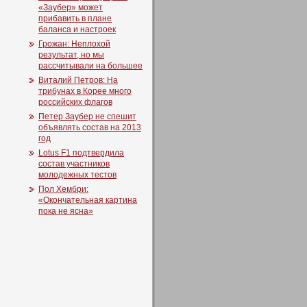
«Заубер» может
прибавить в плане
баланса и настроек
Грожан: Неплохой
результат, но мы
рассчитывали на большее
Виталий Петров: На
трибунах в Корее много
российских флагов
Петер Заубер не спешит
объявлять состав на 2013
год
Lotus F1 подтвердила
состав участников
молодежных тестов
Пол Хембри:
«Окончательная картина
пока не ясна»