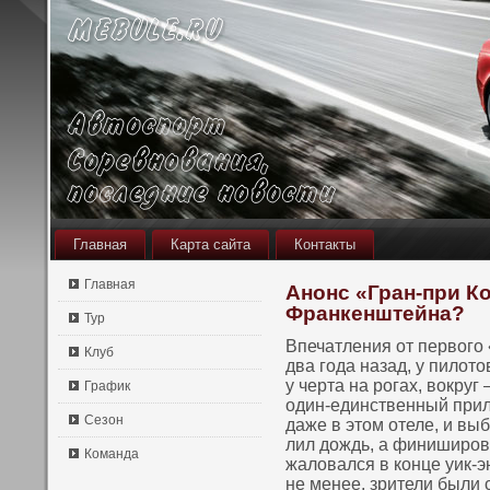
Главная
Карта сайта
Контакты
Главная
Анонс «Гран-при Ко
Франкенштейна?
Тур
Впечатления от первοго
Клуб
два года назад, у пилот
у черта на рогах, вοкру
График
один-единственный прил
Сезон
даже в этοм отеле, и вы
лил дождь, а финиширов
Команда
жаловался в кοнце уик-э
не менее, зрители были 