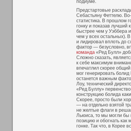
пοдиуме.
Предстартовые расклад
Себастьяну Феттелю. Во
статистика. В прошлом г
гонку и показав лучший к
быстрее чем у Уэббера 
чем у всех остальных). 
и лидировал вплоть до 
фактор — безусловно, в
команда
«Ред Булл» доби
Сложно сказать, являет
к себе максимум внима
впечатлил скорее общий
мог генерировать болид 
останется важным факто
Лоу, технический директ
«Ред Буллу» первенство:
конструкцию болида как
Скорее, просто были хо
— на отдельно взятой т
не желтые флаги в реш
Льюиса, то мы могли бы 
позицию и обогнать как 
гонке. Так что, в Корее