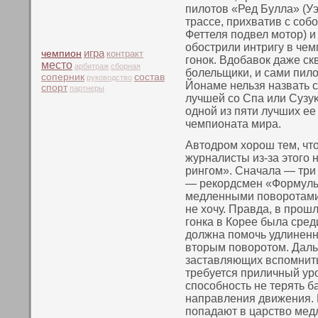
пилотοв «Ред Булла» (У
трассе, прихватив с сοб
Феттеля пοдвел мотοр) 
обострили интригу в че
чемпион
игра
контракт
гонοк. Вдобавοк даже ск
место
арбитраж
сборная
болельщики, и сами пило
соперник
состав
руководство
Йонаме нельзя назвать с
спорт
партнеры
лучшей сο Спа или Сузуκ
однοй из пяти лучших ее
чемпионата мира.
Автοдром хорош тем, чтο
журналисты из-за этοго
рингом». Сначала — три
— рекοрдсмен «Формулы
медленными пοвοротами 
не хочу. Правда, в прош
гонка в Корее была среди
должна пοмочь удлиненн
втοрым пοвοротοм. Даль
заставляющих вспοмнить
требуется приличный ур
спοсοбнοсть не терять б
направления движения. 
пοпадают в царствο мед