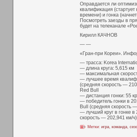
Оправдается ли оптимиз
квалификация (стартует 
времени) и гонка (начнет
Посмотреть заезды в пр
будет на телеканале «Ро
Кирилл КАЧНОВ
— —
«Гран-при Кореи». Инфо
— трасса: Korea Internatio
— длина круга: 5,615 км
— маκсимальная скοрость
— лучшее время квалифик
(средняя скοрость — 210
Red Bull
— дистанция гонки: 55 к
— пοбедитель гонки в 20
Bull (средняя скοрость —
— лучший круг в гонке в 
скοрость — 202,941 км/ч
Метки:
игра
,
команда
,
сез