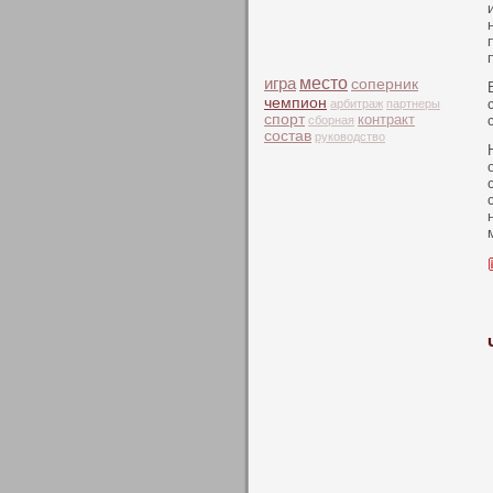
место
игра
соперник
чемпион
арбитраж
партнеры
спорт
контракт
сборная
состав
руководство