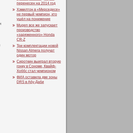
перенесен на 2014 год
Хэмилтон в «Мерседесе»
не первый чемпион, кто
ушёл на понижение
и
Mugen все же запускает
производство
«заряженного» Honda
CR-Z
й
Три комплектации новой
Nissan Almera получат
один мотор
Сироткин выиграл вторую
гонку в Сономе, Квайф-
Хоббс стал чемпионом
ФИА оставила две зоны
DRS в Абу-Даби