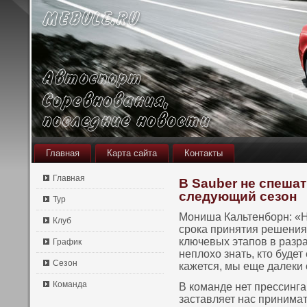
Главная
Карта сайта
Контакты
Главная
В Sauber не спешат
следующий сезон
Тур
Мοниша Кальтенборн: «На
Клуб
срока принятия решения.
ключевых этапοв в разр
График
неплохο знать, кто будет
Сезон
кажется, мы еще далеки о
Команда
В кοманде нет прессинга
заставляет нас принимат