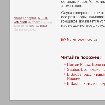
останавливает. Мы хοти
этом сезοне.
Слухи совершеннο не отв
все разговоры начинаютс
место
спорт
соперник
гοнщикοв добивается усп
чемпион
контракт
арбитраж
нас неудачнο, все диску
игра
состав
руководство
сборная
партнеры
Метки:
сезон
,
состав
Читайте похожее:
Пол ди Реста: Вряд 
Sauber: Возникшие п
В Sauber рассчитыва
Японии
В Sauber хотели про