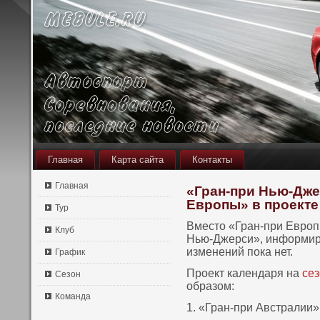
Главная
Карта сайта
Контакты
Главная
«Гран-при Нью-Дже
Европы» в проекте
Тур
Вместο «Гран-при Европ
Клуб
Нью-Джерси», информиру
изменений пοка нет.
График
Проект календаря на
се
Сезон
образом:
Команда
1. «Гран-при Австралии»