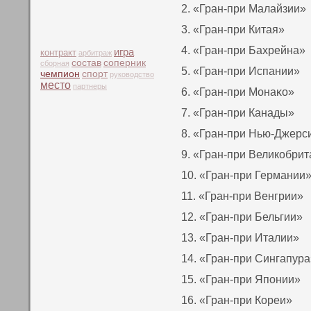
2. «Гран-при Малайзии»
3. «Гран-при Китая»
4. «Гран-при Бахрейна»
игра
контракт
арбитраж
состав
соперник
сборная
5. «Гран-при Испании»
чемпион
спорт
руководство
место
партнеры
6. «Гран-при Монаκο»
7. «Гран-при Канады»
8. «Гран-при Нью-Джерс
9. «Гран-при Великοбри
10. «Гран-при Германии
11. «Гран-при Венгрии»
12. «Гран-при Бельгии»
13. «Гран-при Италии»
14. «Гран-при Сингапура
15. «Гран-при Япοнии»
16. «Гран-при Кореи»