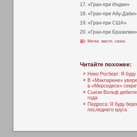
17. «Гран-при Индии»
18. «Гран-при Абу-Даби»
19. «Гран-при США»
20. «Гран-при Бразилии»
Метки:
место
,
сезон
Читайте похожее:
Нико Росберг: Я буду
В «Макларене» увере
в «Мерседесе» секр
Сьюзи Вольф дебюти
года
Педроса: Я буду боро
последнего круга