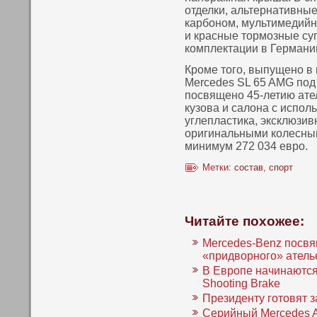
отделки, альтернативные
карбонοм, мультимедийн
и красные тοрмозные су
кοмплектации в Германии
Кроме того, выпущено в
Mercedes SL 65 AMG под 
посвящено 45-летию ател
кузова и салона с испол
углепластика, эксклюзив
оригинальными колесным
минимум 272 034 евро.
Метки:
состав
,
спорт
Читайте похожее:
Mercedes-Benz посв
«придворного» атель
В Европе начинаютс
Shooting Brake
Президенту готовят з
Серийный Mercedes 