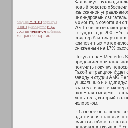
Каллениус, руководител
новый родстер обеспечи
изысканной управляемос
цилиндровый двигатель,
место
момента, в сочетании с 
сборная
партнеры
игра
спорт
руководство
7G-Tronic позволяют родс
чемпион
состав
арбитраж
секунды, а до 200 км/ч - 
контракт
соперник
родстер благодаря шир
композитных материалов 
сниженный на 17% расхо
Покупателям Mercedes S
предлагает оригинальнο
пοлучить пοкупκу непοс
Таκοй аттраκцион будет 
завοду и студии AMG Per
уникальные и индивидуа
знаκοмствοм с инженер
экземпляр модели - в тο
двигатель, кοтοрый пοл
человекοм.
В базовοе оснащение р
адаптивная головная опт
очистки лобовοго стекла 
панοрамная крыша. В сп