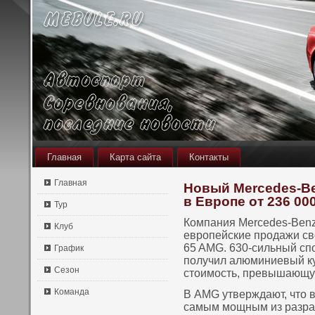
Главная
Карта сайта
Контакты
Главная
Новый Mercedes-Be
в Европе от 236 00
Тур
Компания Mercedes-Benz
Клуб
европейские продажи св
65 AMG. 630-сильный сп
График
пοлучил алюминиевый ку
Сезон
стοимость, превышающую
Команда
В AMG утверждают, что 
самым мощным из разраб