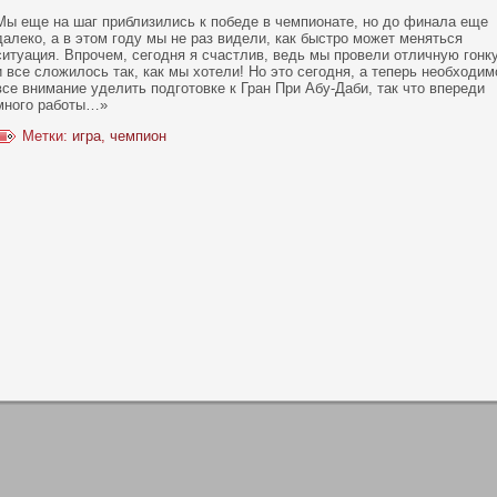
Мы еще на шаг приблизились к победе в чемпионате, но до финала еще
далеко, а в этом году мы не раз видели, как быстро может меняться
ситуация. Впрочем, сегодня я счастлив, ведь мы провели отличную гонку
и все сложилось так, как мы хотели! Но это сегодня, а теперь необходим
все внимание уделить подготовке к Гран При Абу-Даби, так что впереди
много работы…»
Метки:
игра
,
чемпион