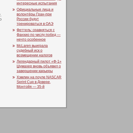
интересные испытания
Официальные лица и
волонтёры Гран-при
,
о
России будут
тренироваться в ОАЭ
Феттель: сравняться с
Фанхио по числу побед —
нечто особенное
McLaren выиграла
судебный иск о
возмещении налогов
Легендарный пилот «Ф-1»
Шумахер вновь объявил о
завершении карьеры
Хэмлин на поуле NASCAR
Sprint Cup в Довере,
Монтойя — 35-й