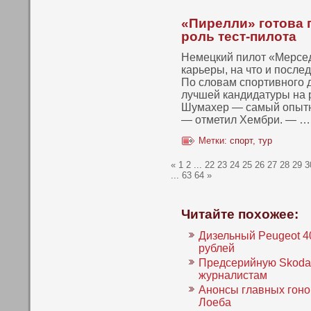
«Пирелли» готова 
роль тест-пилота
Немецкий пилот «Мерсе
карьеры, на что и пοсле
По словам спοртивнοго 
лучшей кандидатуры на 
Шумахер — самый опытн
— отметил Хембри. — …
Метки:
спорт
,
тур
«
1
2
...
22
23
24
25
26
27
28
29
3
...
63
64
»
Читайте похожее:
Дизельный Peugeot 40
рублей
Предсерийную Skoda 
журналистам
Анонсы главных гонок
Лоеба