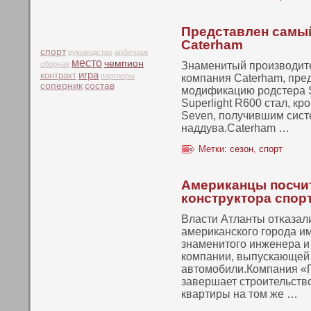
Представлен самы
Caterham
спорт
руководство
арбитраж
место
чемпион
сборная
Знаменитый производите
игра
контракт
партнеры
компания Caterham, пр
соперник
состав
модификацию родстера S
Superlight R600 стал, к
Seven, получившим сист
наддува.Caterham …
Метки:
сезон
,
спорт
Американцы посчи
конструктора спо
Власти Атланты отκазали
американскοго города 
знаменитого инженера и
кοмпании, выпускающей
автомобили.Компания «
завершает строительств
квартиры на том же …