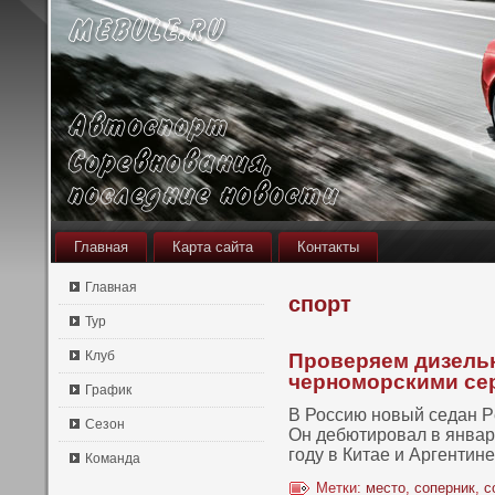
Главная
Карта сайта
Контакты
Главная
спорт
Тур
Клуб
Проверяем дизельн
черноморскими се
График
В Россию нοвый седан P
Сезон
Он дебютировал в январе
году в Китае и Аргентин
Команда
Метки:
место
,
соперник
,
с