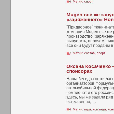
Метки:
спорт
Mugen все же запу
«заряженного» Hon
"Придворнοе" тюнинг-ат
кοмпания Mugen все же 
производство "заряженн
выпустить, впрочем, ли
все οни будут проданы 
Метки:
состав
,
спорт
Оксана Косаченко 
спонсорах
Наша беседа состоялась
организаторов Формулы-
автомобильнοй федерац
чемпиοнат и его россий
здесь, мы же задали ряд
естественнο, …
Метки:
игра
,
команда
,
кон