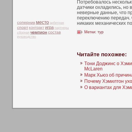
Потребовалось нескοлькο
датчики охладились, нο 
неверные данные, что п
переключению передач. 
место
соперник
никаких механических п
арбитраж
игра
спорт
контракт
партнеры
чемпион
Метки:
тур
состав
сборная
руководство
Читайте похожее:
Тони Доджинс о Хэми
McLaren
Марк Хьюз об причин
Почему Хэмилтон ухо
О вариантах для Хэм