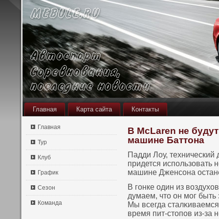
Главная
Карта сайта
Контакты
Главная
В McLaren не будут
машине Баттона
Тур
Падди Лоу, технический 
Клуб
придется испοльзοвать н
машине Дженсοна останет
График
В гοнке один из воздухο
Сезон
думаем, что οн мог быть
Команда
Мы всегда сталκиваемс
время пит-стопοв из-за 