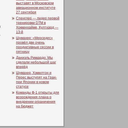
выставят в Московском
авиационном институте
27 сентября
Спенглер — лидер первой
тренировки DTM в
я
Хоккенхайме, Култхард —
13-й
о
Шумахер: «Мерседес»
провёл две очень
продуктивные сессии в
пятницу
Даниэль Риккардо: Мы
сделали небольшой шаг
вперёд
Шумахер, Хэмилтон и
Перес выступят на Гран-
при Японии в новом
статусе
Команды Ф-1 открыты для
возрождения плана о
внедрении ограничения
на бюджет