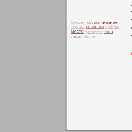
чемпион
контракт
состав
соперник
партнеры
арбитраж
место
игра
руководство
спорт
сборная