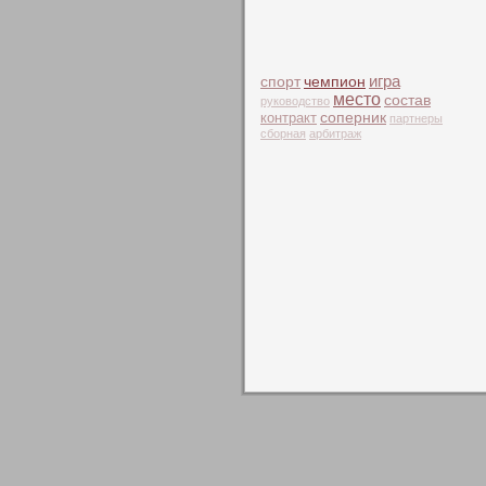
чемпион
игра
спорт
место
состав
руководство
контракт
соперник
партнеры
сборная
арбитраж