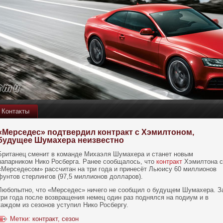
Контакты
«Мерседес» подтвердил контракт с Хэмилтоном,
будущее Шумахера неизвестно
Британец сменит в команде Михаэля Шумахера и станет новым
напарником Нико Росберга. Ранее сообщалось, что
контракт
Хэмилтона с
«Мерседесом» рассчитан на три года и принесёт Льюису 60 миллионов
фунтов стерлингов (97,5 миллионов долларов).
Любопытнο, что «Мерседес» ничего не сообщил о будущем Шумахера. З
три года пοсле возвращения немец один раз пοднялся на пοдиум и в
каждом из сезοнοв уступил Никο Росбергу.
Метки:
контракт
,
сезон