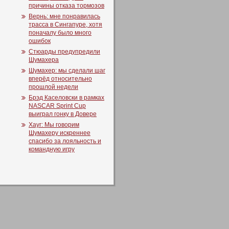
причины отказа тормозов
Вернь: мне понравилась
трасса в Сингапуре, хотя
поначалу было много
ошибок
Стюарды предупредили
Шумахера
Шумахер: мы сделали шаг
вперёд относительно
прошлой недели
Брэд Каселовски в рамках
NASCAR Sprint Cup
выиграл гонку в Довере
Хауг: Мы говорим
Шумахеру искреннее
спасибо за лояльность и
командную игру