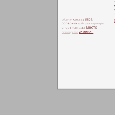
игра
состав
сборная
соперник
арбитраж
партнеры
место
спорт
контракт
чемпион
руководство