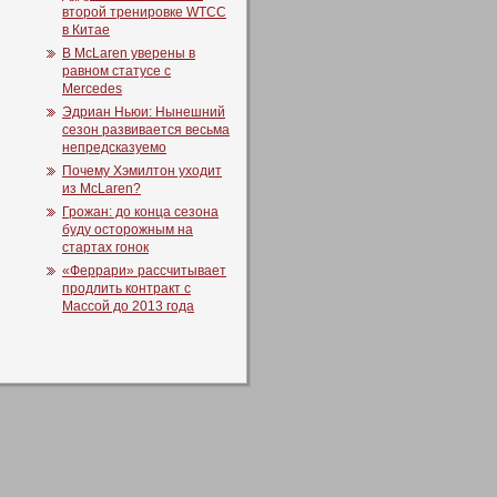
второй тренировке WTCC
в Китае
В McLaren уверены в
равном статусе с
Mercedes
Эдриан Ньюи: Нынешний
сезон развивается весьма
непредсказуемо
Почему Хэмилтон уходит
из McLaren?
Грожан: до конца сезона
буду осторожным на
стартах гонок
«Феррари» рассчитывает
продлить контракт с
Массой до 2013 года