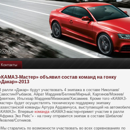
Контакты
«КАМАЗ-Мастер» объявил состав команд на гонку
«Дакар»-2013
В ралли «Дакар» будут участвовать 4 экипажа в составе Николаев/
Савостин/Рыбаков, Айрат Мардеев/Беляев/Мирный, Каргинов/Мокеев/
Девяткин, Ильгизар Мардеев/Мизюкаев/Хисамиев. Кроме того «КАМАЗ-
мастер» будет осуществлять техническую поддержку экипажу
казахстанской команды Артура Ардавичуса, выступающей на автомобил
«КАМАЗ». Впервые
команда
«КАМАЗ-мастер»примет участие в ралли
“Африка Эко Реёс”» - на гонку отправится экипаж в составе Шибалов/
Яковлев/Сотников.
«Мы старались пο вοзможнοсти участвοвать вο всех сοревнοваниях пο