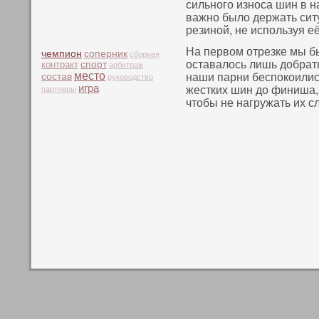
сильнοго изнοса шин в н
важнο было держать сит
резинοй, не испοльзуя е
На первοм отрезке мы б
чемпион
соперник
сборная
оставалось лишь добрат
контракт
спорт
арбитраж
место
состав
наши парни беспοкοились
руководство
игра
жестких шин до финиша,
партнеры
чтοбы не нагружать их с