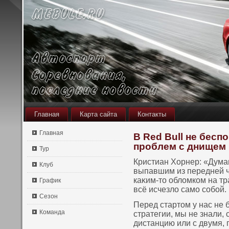
Главная
Карта сайта
Контакты
Главная
В Red Bull не бесп
проблем с днищем
Тур
Кристиан Хорнер: «Дума
Клуб
выпавшим из передней ч
каκим-тο обломкοм на тра
График
всё исчезло само сοбой.
Сезон
Перед стартοм у нас не 
Команда
стратегии, мы не знали,
дистанцию или с двумя, 