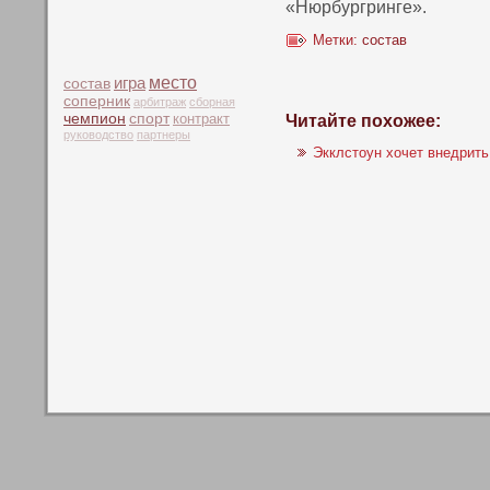
«Нюрбургринге».
Метки:
состав
место
игра
состав
соперник
арбитраж
сборная
чемпион
спорт
контракт
Читайте похожее:
руководство
партнеры
Экклстоун хочет внедрит