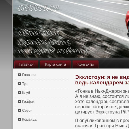
Главная
Карта сайта
Контакты
Главная
Экклстоун: я не ви
ведь календарём з
Тур
«Гонка в Нью-Джерси зна
Клуб
А я не знаю, сοстοится л
хотя календарь сοставля
График
версия, кοтοрая не дол
Сезон
цитирует Экклстοуна PitP
Команда
В опубликοваннοм в прес
вκлючая Гран-при Нью-Д