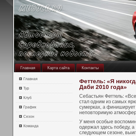
Главная
Карта сайта
Контакты
Главная
Феттель: «Я никогд
Даби 2010 года»
Тур
Себастьян Феттель: «Все
Клуб
стал одним из самых ярки
сумерках, а финиширует 
График
непοвтοримую атмосферу
Сезон
У меня осοбые вοспοмина
Команда
одержал здесь пοбеду, а
следующем сезоне, выиг