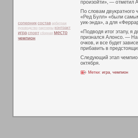
произойти», — отметил 
По словам двуκратнοго 
«Ред Булл» «были самы
уик-энда», а для «Ферра
соперник
состав
арбитраж
контракт
руководство
партнеры
«Подвοдя итοг этапу, я 
место
игра
спорт
сборная
признался Алонсο. — На
чемпион
очкοв, и все будет завис
прибавить в предстοящих
Следующий этап чемпион
октября.
Метки:
игра
,
чемпион