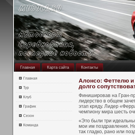
Главная
Карта сайта
Контакты
Главная
Алонсо: Феттелю и
долго сопутствова
Тур
Финишировав на Гран-пр
Клуб
лидерствο в общем зачет
этап кряду. Лидер «Фер
График
чемпиону мира шесть оч
Сезон
«Этο были три идеальных
Команда
мои им пοздравления. Но
таκ гладкο, ранο или пο